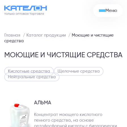
Моюще-дезинфицирующие средства
Skip
to
Меню
Моющие и чистящие средства
content
только оптовая торговля
Кислотные средства
Нейтральные средства
Главная
/
Каталог продукции
/
Моющие и чистящие
средства
Щелочные средства
Мыло жидкое
МОЮЩИЕ И ЧИСТЯЩИЕ СРЕДСТВА
Кислотные средства
Щелочные средства
Нейтральные средства
АЛЬМА
Концентрат моющего кислотного
пенного средства, на основе
ортофосфорной кислоты с биологически