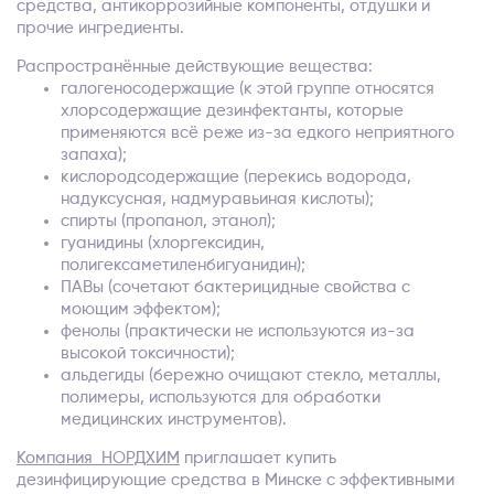
средства, антикоррозийные компоненты, отдушки и
прочие ингредиенты.
Распространённые действующие вещества:
галогеносодержащие (к этой группе относятся
хлорсодержащие дезинфектанты, которые
применяются всё реже из-за едкого неприятного
запаха);
кислородсодержащие (перекись водорода,
надуксусная, надмуравьиная кислоты);
спирты (пропанол, этанол);
гуанидины (хлоргексидин,
полигексаметиленбигуанидин);
ПАВы (сочетают бактерицидные свойства с
моющим эффектом);
фенолы (практически не используются из-за
высокой токсичности);
альдегиды (бережно очищают стекло, металлы,
полимеры, используются для обработки
медицинских инструментов).
Компания НОРДХИМ
приглашает купить
дезинфицирующие средства в Минске с эффективными