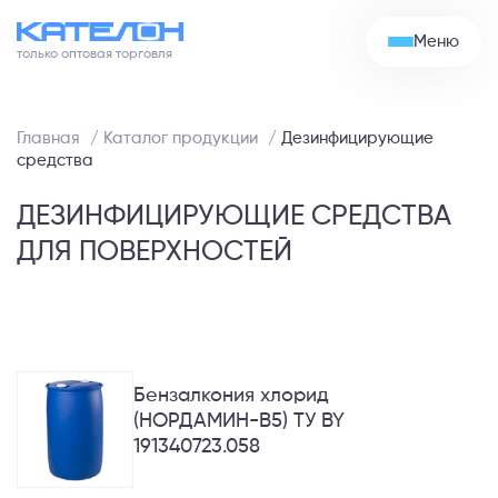
Моюще-дезинфицирующие средства
Skip
to
Меню
Моющие и чистящие средства
content
только оптовая торговля
Мыло жидкое
Главная
/
Каталог продукции
/
Дезинфицирующие
средства
ДЕЗИНФИЦИРУЮЩИЕ СРЕДСТВА
ДЛЯ ПОВЕРХНОСТЕЙ
Бензалкония хлорид
(НОРДАМИН-В5) ТУ BY
191340723.058